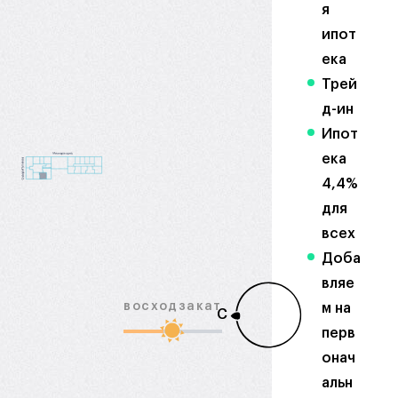
я
ипот
ека
Трей
д-ин
Ипот
ека
4,4%
для
всех
Доба
вляе
восход
закат
м на
С
перв
онач
альн