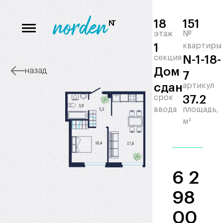
18
151
этаж
№
1
квартиры
секция
N-1-18-
Дом
назад
7
сдан
артикул
срок
37.2
ввода
площадь,
м²
6 2
98
00