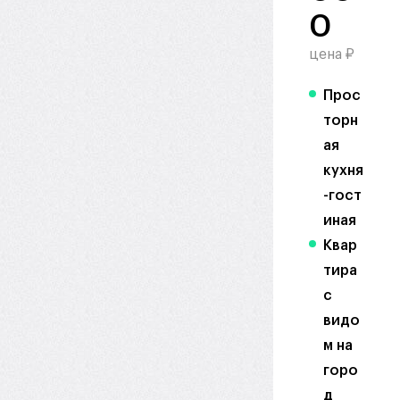
0
цена ₽
Прос
торн
ая
кухня
-гост
иная
Квар
тира
с
видо
м на
горо
д