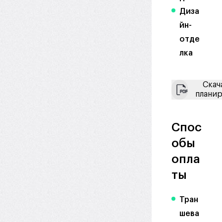
Диза
йн-
отде
лка
Скач
плани
Спос
обы
опла
ты
Тран
шева