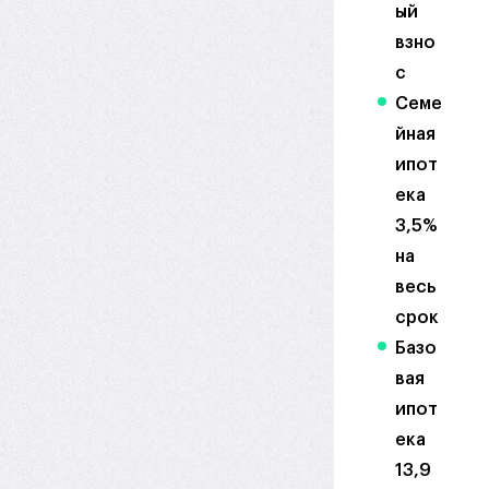
ый
взно
с
Семе
йная
ипот
ека
3,5%
на
весь
срок
Базо
вая
ипот
ека
13,9