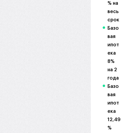
% на
весь
срок
Базо
вая
ипот
ека
8%
на 2
года
Базо
вая
ипот
ека
12,49
%