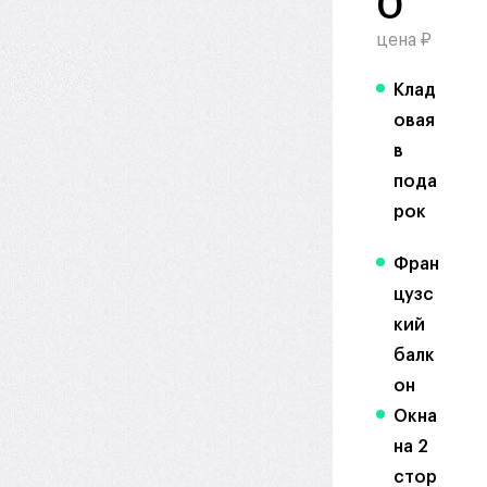
0
цена ₽
Клад
овая
в
пода
рок
Фран
цузс
кий
балк
он
Окна
на 2
стор