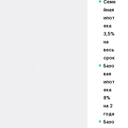
Семе
йная
ипот
ека
3,5%
на
весь
срок
Базо
вая
ипот
ека
8%
на 2
года
Базо