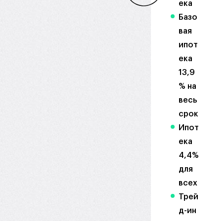
ека
Базо
вая
ипот
ека
13,9
% на
весь
срок
Ипот
ека
4,4%
для
всех
Трей
д-ин