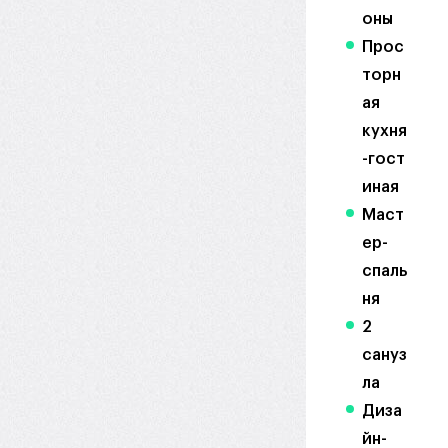
оны
Прос
торн
ая
кухня
-гост
иная
Маст
ер-
спаль
ня
2
сануз
ла
Диза
йн-