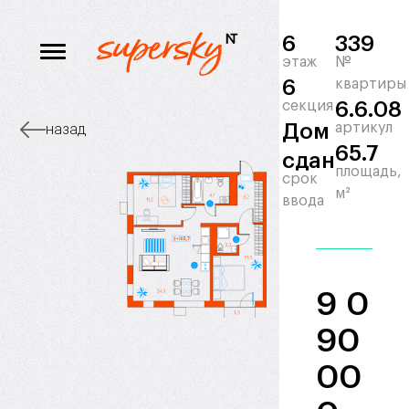
6
339
этаж
№
6
квартиры
секция
6.6.08
Дом
артикул
назад
65.7
сдан
площадь,
срок
м²
ввода
9 0
90
00