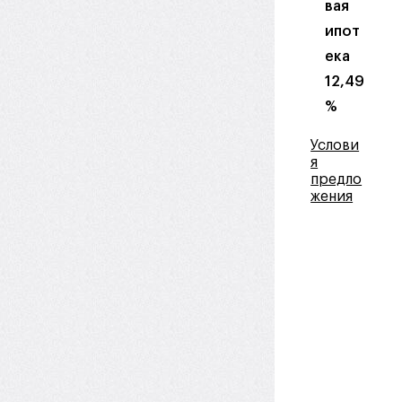
вая
ипот
ека
12,49
%
Услови
я
предло
жения