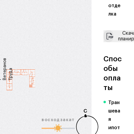
отде
лка
Скач
плани
Спос
в
обы
р
а
опла
у
л
.
В
е
т
е
а
н
о
Т
р
у
д
ты
Тран
С
шева
я
восход
закат
ипот