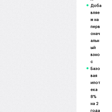
Доба
вляе
м на
перв
онач
альн
ый
взно
с
Базо
вая
ипот
ека
8%
на 2
года