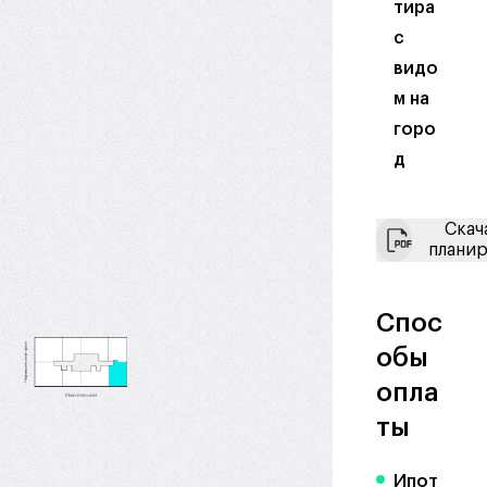
тира
с
видо
м на
горо
д
Скач
плани
Спос
обы
опла
ты
Ипот