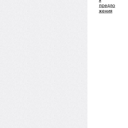
я
предло
жения