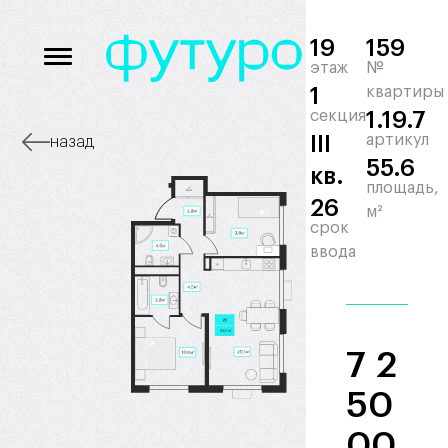
19
159
этаж
№
1
квартиры
секция
1.19.7
III
артикул
назад
55.6
кв.
площадь,
26
м²
срок
ввода
7 2
50
00