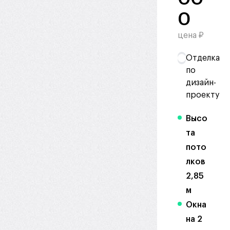
0
цена ₽
Отделка
по
дизайн-
проекту
Высо
та
пото
лков
2,85
м
Окна
на 2