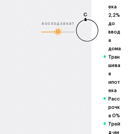
ека
С
2,2%
до
восход
закат
ввод
а
дома
Тран
шева
я
ипот
ека
Расс
рочк
а 0%
Трей
д-ин