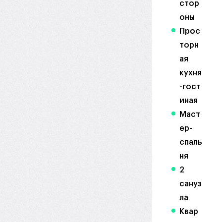
стор
оны
Прос
торн
ая
кухня
-гост
иная
Маст
ер-
спаль
ня
2
сануз
ла
Квар