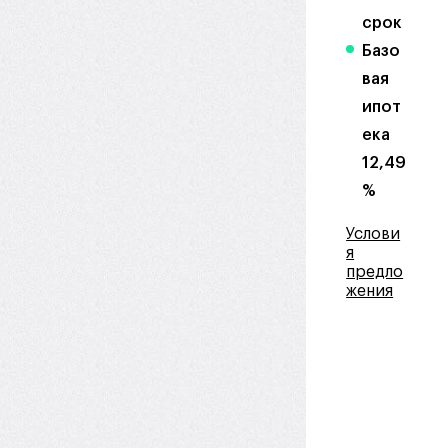
срок
Базо
вая
ипот
ека
12,49
%
Услови
я
предло
жения