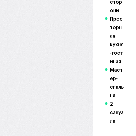
стор
оны
Прос
торн
ая
кухня
-гост
иная
Маст
ер-
спаль
ня
2
сануз
ла