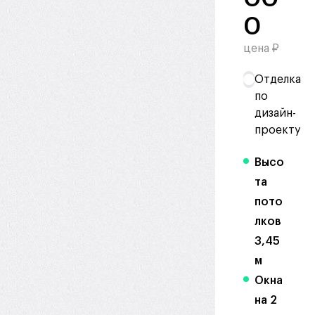
0
цена ₽
Отделка
по
дизайн-
проекту
Высо
та
пото
лков
3,45
м
Окна
на 2