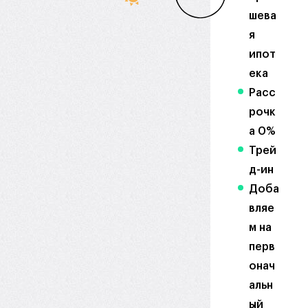
шева
я
ипот
ека
Расс
рочк
а 0%
Трей
д-ин
Доба
вляе
м на
перв
онач
альн
ый