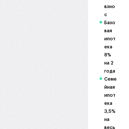
взно
с
Базо
вая
ипот
ека
8%
на 2
года
Семе
йная
ипот
ека
3,5%
на
весь