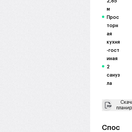
2,85
м
Прос
торн
ая
кухня
-гост
иная
2
сануз
ла
Скач
плани
Спос