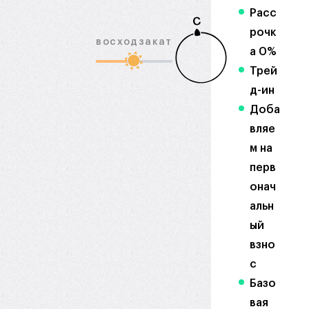
Расс
С
рочк
восход
закат
а 0%
Трей
д-ин
Доба
вляе
м на
перв
онач
альн
ый
взно
с
Базо
вая