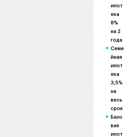
ипот
ека
8%
на 2
года
Семе
йная
ипот
ека
3,5%
на
весь
срок
Базо
вая
ипот