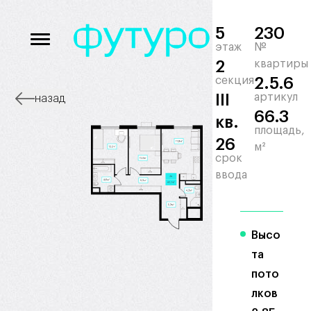
5
230
этаж
№
2
квартиры
секция
2.5.6
III
артикул
назад
66.3
кв.
площадь,
26
м²
срок
ввода
Высо
та
пото
лков