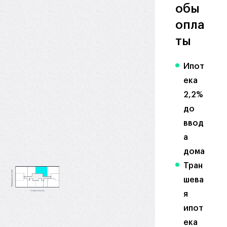
обы
опла
ты
Ипот
ека
2,2%
до
ввод
а
дома
Тран
шева
я
ипот
ека