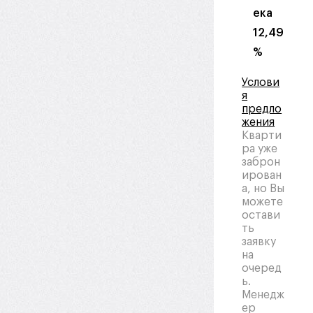
ека
12,49
%
Услови
я
предло
жения
Кварти
ра уже
заброн
ирован
а, но Вы
можете
остави
ть
заявку
на
очеред
ь.
Менедж
ер