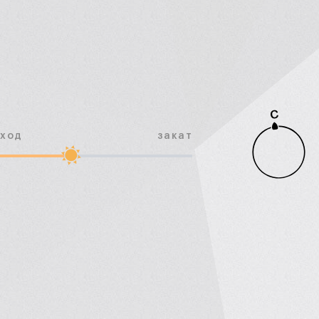
С
сход
закат