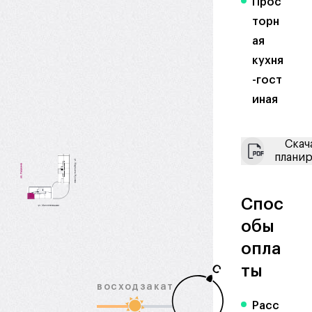
Прос
торн
ая
кухня
-гост
иная
Скач
плани
Спос
обы
опла
С
ты
восход
закат
Расс