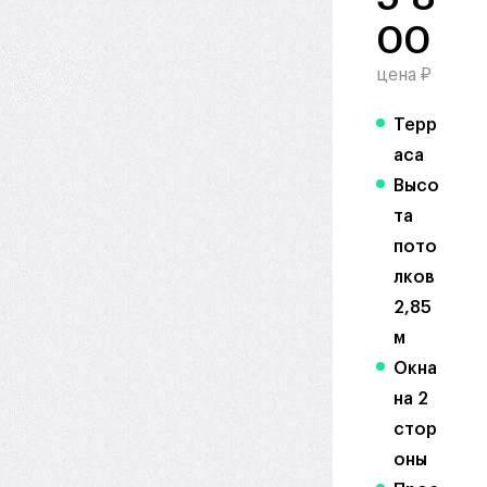
00
цена ₽
Терр
аса
Высо
та
пото
лков
2,85
м
Окна
на 2
стор
оны