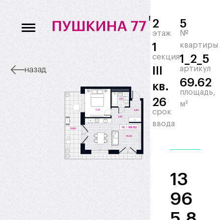
2
5
этаж
№
1
квартиры
секция
1_2_5
III
артикул
назад
69.62
кв.
площадь,
26
м²
срок
ввода
13
96
5 8