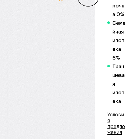
рочк
а 0%
Семе
йная
ипот
ека
6%
Тран
шева
я
ипот
ека
Услови
я
предло
жения