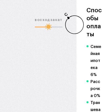
Спос
С
обы
восход
закат
опла
ты
Семе
йная
ипот
ека
6%
Расс
рочк
а 0%
Тран
шева