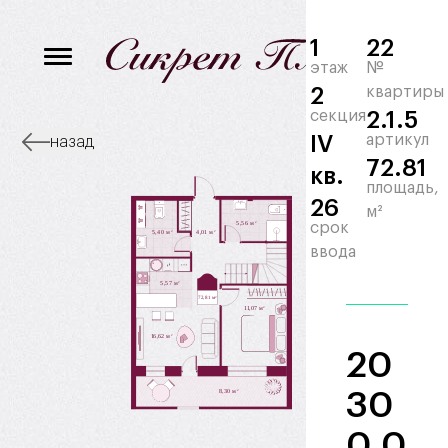
1
22
этаж
№
2
квартиры
секция
2.1.5
IV
артикул
назад
72.81
кв.
площадь,
26
м²
срок
ввода
20
30
0 0