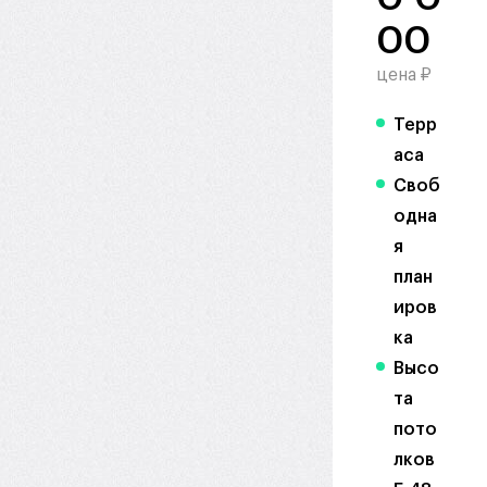
00
цена ₽
Терр
аса
Своб
одна
я
план
иров
ка
Высо
та
пото
лков