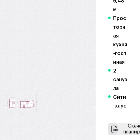
5,48
м
Прос
торн
ая
кухня
-гост
иная
2
сануз
ла
Сити
-хаус
Скач
плани