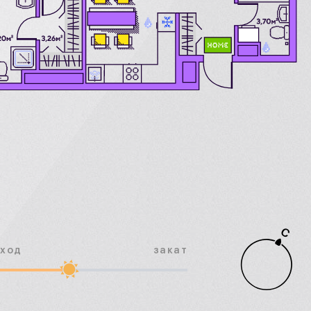
С
сход
закат