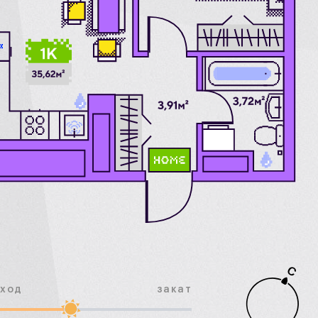
С
сход
закат