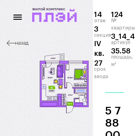
14
124
этаж
№
3
квартиры
секция
3_14_4
IV
артикул
назад
35.58
кв.
площадь,
27
м²
срок
ввода
5 7
88
00