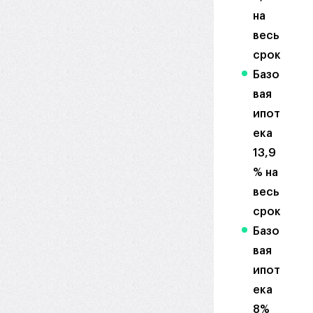
на
весь
срок
Базо
вая
ипот
ека
13,9
% на
весь
срок
Базо
вая
ипот
ека
8%