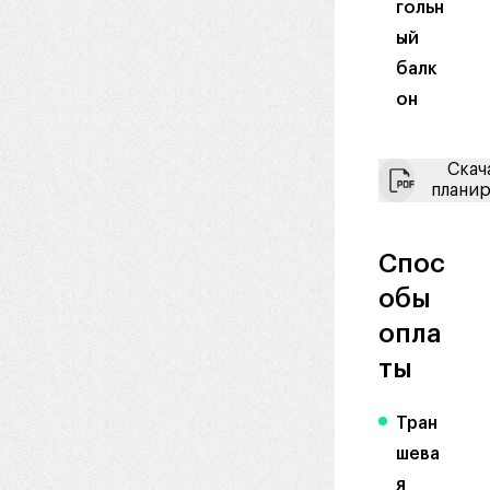
гольн
ый
балк
он
Скач
плани
Спос
обы
опла
ты
Тран
шева
я