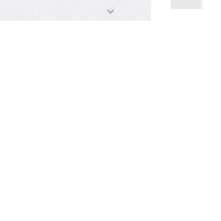
Ипотечный
калькулятор
Стоимость квартиры
Первоначальный взнос
₽
%
0,0%
Срок кредита (лет)