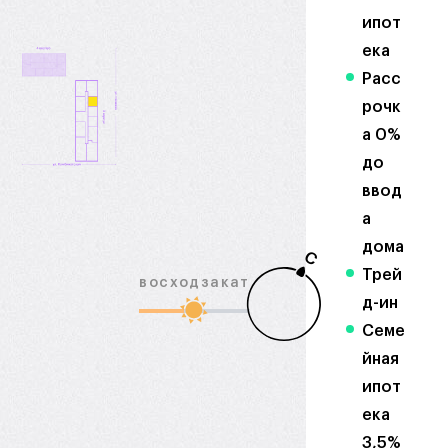
ипот
ека
Расс
рочк
а 0%
до
ввод
а
дома
С
Трей
восход
закат
д-ин
Семе
йная
ипот
ека
3,5%