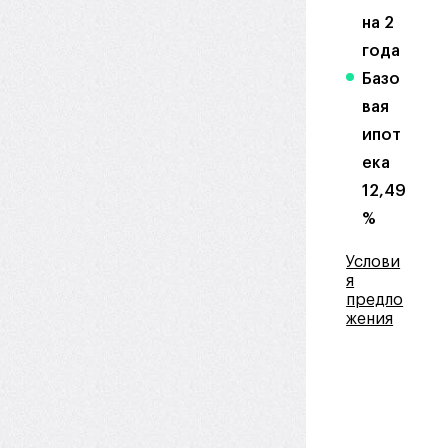
на 2
года
Базо
вая
ипот
ека
12,49
%
Услови
я
предло
жения