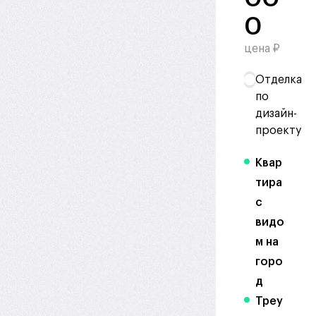
0
цена ₽
Отделка
по
дизайн-
проекту
Квар
тира
с
видо
м на
горо
д
Треу