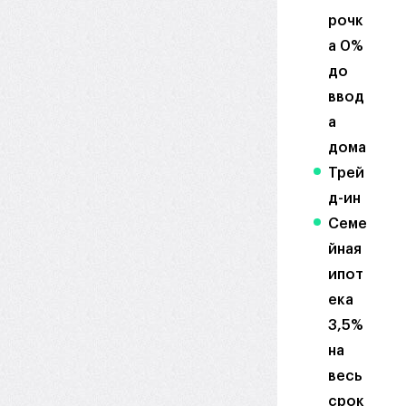
рочк
а 0%
до
ввод
а
дома
Трей
д-ин
Семе
йная
ипот
ека
3,5%
на
весь
срок