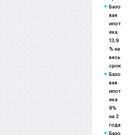
Базо
вая
ипот
ека
13,9
% на
весь
срок
Базо
вая
ипот
ека
8%
на 2
года
Базо