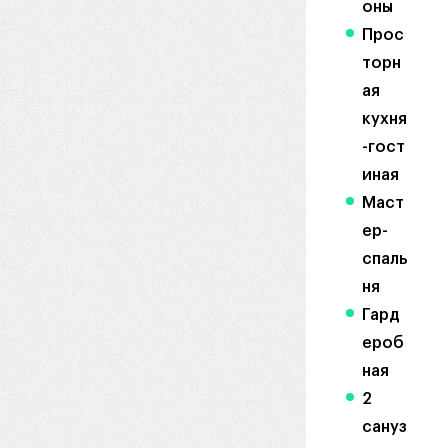
оны
Прос
торн
ая
кухня
-гост
иная
Маст
ер-
спаль
ня
Гард
ероб
ная
2
сануз