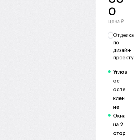
0
цена ₽
Отделка
по
дизайн-
проекту
Углов
ое
осте
клен
ие
Окна
на 2
стор