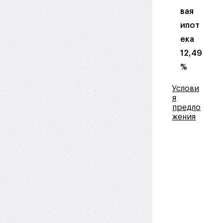
вая
ипот
ека
12,49
%
Услови
я
предло
жения