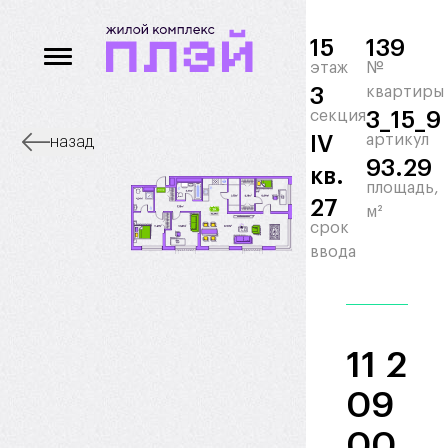
15
139
этаж
№
3
квартиры
секция
3_15_9
IV
артикул
назад
93.29
кв.
площадь,
27
м²
срок
ввода
11 2
09
00