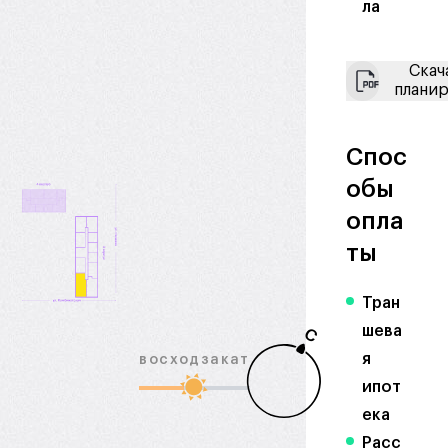
ла
Скач
плани
Спос
обы
опла
ты
Тран
шева
С
я
восход
закат
ипот
ека
Расс