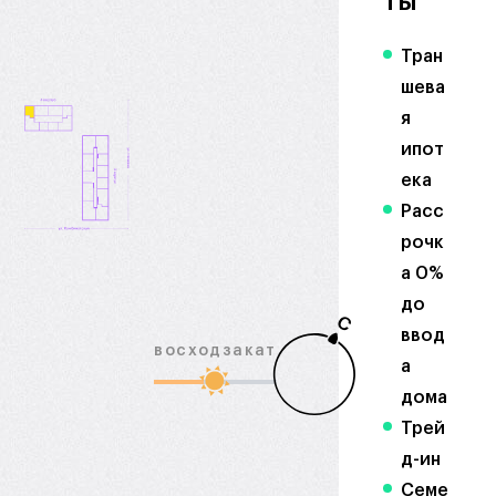
ты
Тран
шева
я
ипот
ека
Расс
рочк
а 0%
до
С
ввод
восход
закат
а
дома
Трей
д-ин
Семе