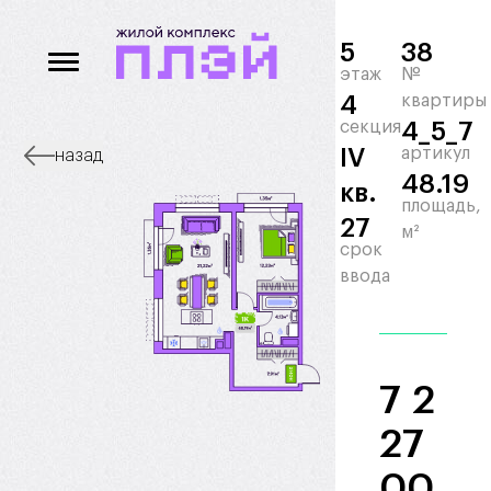
5
38
этаж
№
4
квартиры
секция
4_5_7
IV
артикул
назад
48.19
кв.
площадь,
27
м²
срок
ввода
7 2
27
00