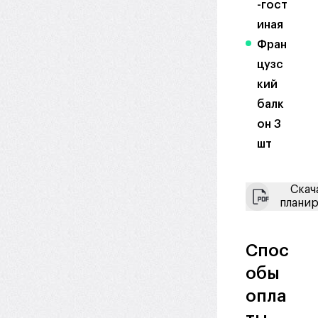
-гост
иная
Фран
цузс
кий
балк
он 3
шт
Скач
плани
Спос
обы
опла