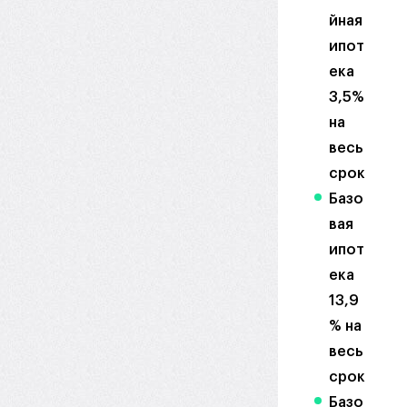
йная
ипот
ека
3,5%
на
весь
срок
Базо
вая
ипот
ека
13,9
% на
весь
срок
Базо