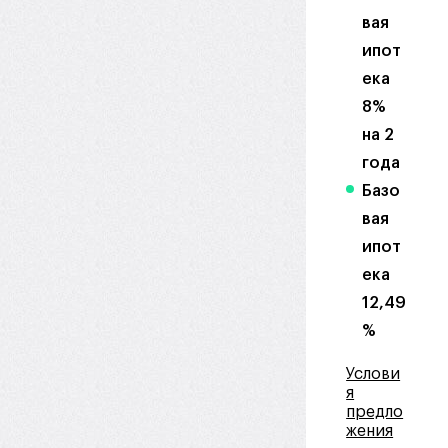
вая
ипот
ека
8%
на 2
года
Базо
вая
ипот
ека
12,49
%
Услови
я
предло
жения