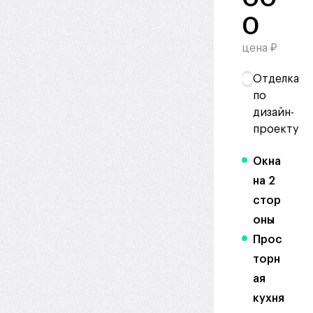
0
цена ₽
Отделка
по
дизайн-
проекту
Окна
на 2
стор
оны
Прос
торн
ая
кухня