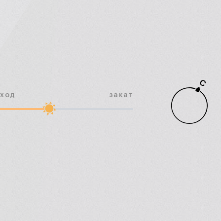
С
сход
закат