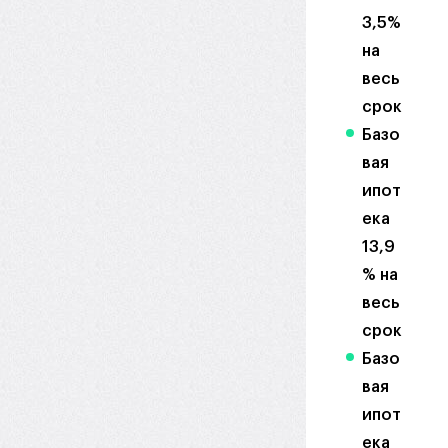
3,5%
на
весь
срок
Базо
вая
ипот
ека
13,9
% на
весь
срок
Базо
вая
ипот
ека