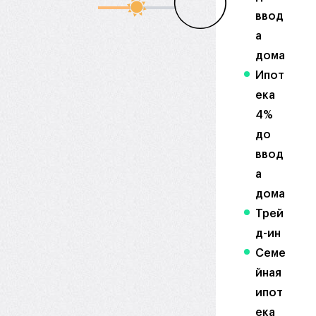
ввод
а
дома
Ипот
ека
4%
до
ввод
а
дома
Трей
д-ин
Семе
йная
ипот
ека