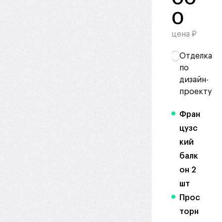
0
цена ₽
Отделка
по
дизайн-
проекту
Фран
цузс
кий
балк
он 2
шт
Прос
торн