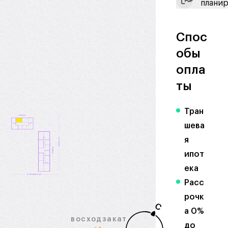
плани
Спос
обы
опла
ты
Тран
шева
я
ипот
ека
Расс
рочк
С
а 0%
восход
закат
до