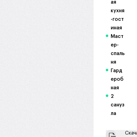
ая
кухня
-гост
иная
Маст
ер-
спаль
ня
Гард
ероб
ная
2
сануз
ла
Скач