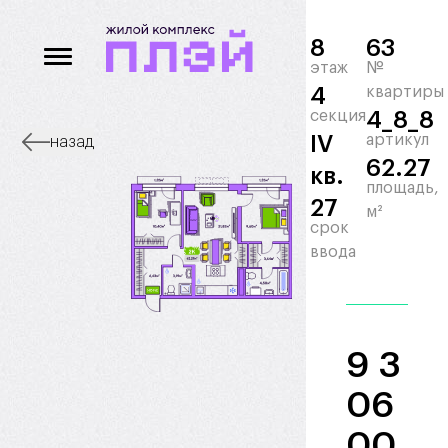
8
63
этаж
№
4
квартиры
секция
4_8_8
IV
артикул
назад
62.27
кв.
площадь,
27
м²
срок
ввода
9 3
06
00