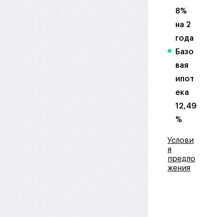
8%
на 2
года
Базо
вая
ипот
ека
12,49
%
Услови
я
предло
жения