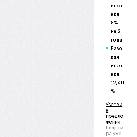
ипот
ека
8%
на 2
года
Базо
вая
ипот
ека
12,49
%
Услови
я
предло
жения
Кварти
ра уже