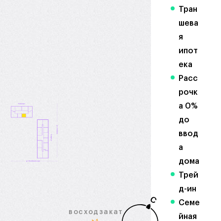
Тран
шева
я
ипот
ека
Расс
рочк
а 0%
до
ввод
а
дома
Трей
д-ин
С
Семе
восход
закат
йная