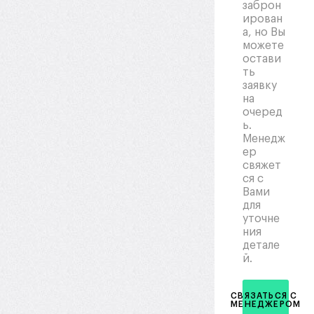
заброн
ирован
а, но Вы
можете
остави
ть
заявку
на
очеред
ь.
Менедж
ер
свяжет
ся с
Вами
для
уточне
ния
детале
й.
СВЯЗАТЬСЯ С
МЕНЕДЖЕРОМ