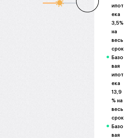
ипот
ека
3,5%
на
весь
срок
Базо
вая
ипот
ека
13,9
% на
весь
срок
Базо
вая