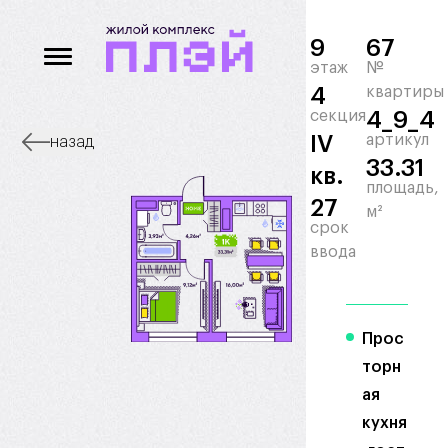
9
67
этаж
№
4
квартиры
секция
4_9_4
IV
артикул
назад
33.31
кв.
площадь,
27
м²
срок
ввода
Прос
торн
ая
кухня