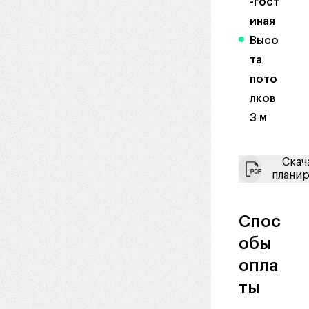
-гост
иная
Высо
та
пото
лков
3 м
Скач
плани
Спос
обы
опла
ты