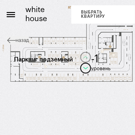
white
ВЫБРАТЬ
КВАРТИРУ
house
назад
-1
Паркинг подземный
уровень