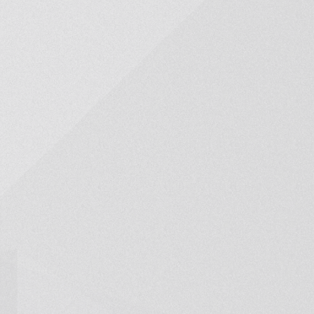
ция
home
03
yle
Контакты
06
нты