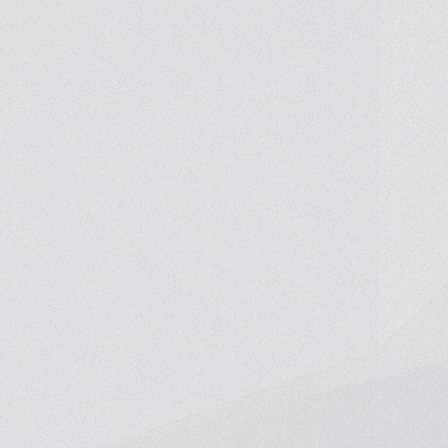
Проекты
Коммер
01
02
Акции
Lifest
04
05
Агентам
Докуме
07
08
ОБРАТНЫЙ ЗВОНОК