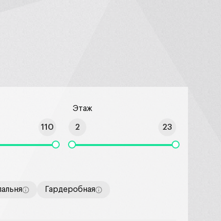
²
Этаж
110
2
23
пальня
Гардеробная