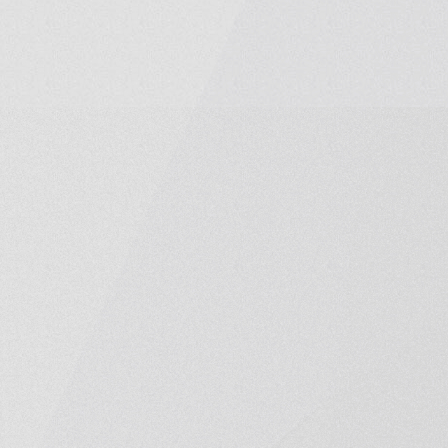
ция
home
03
yle
Контакты
06
нты