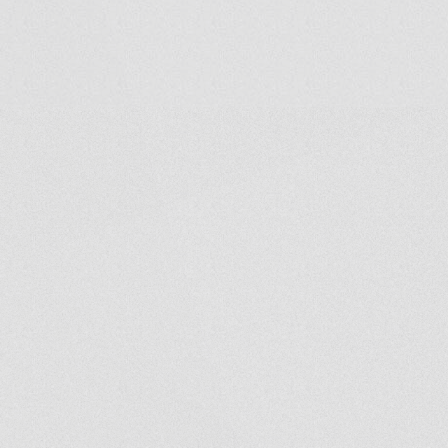
Проекты
Коммер
01
02
Акции
Lifest
04
05
Агентам
Докуме
07
08
ОБРАТНЫЙ ЗВОНОК